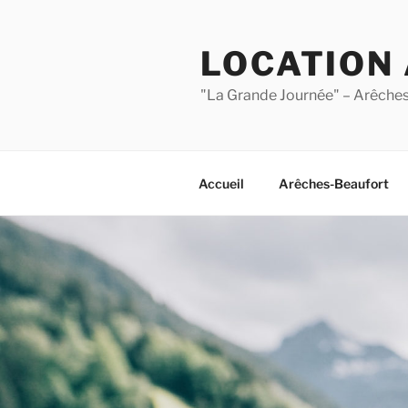
Aller
au
LOCATION
contenu
principal
"La Grande Journée" – Arêche
Accueil
Arêches-Beaufort