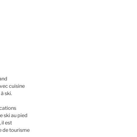
rand
vec cuisine
à ski.
ocations
e ski au pied
il est
ce de tourisme