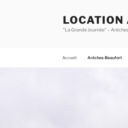
Aller
au
LOCATION
contenu
principal
"La Grande Journée" – Arêche
Accueil
Arêches-Beaufort