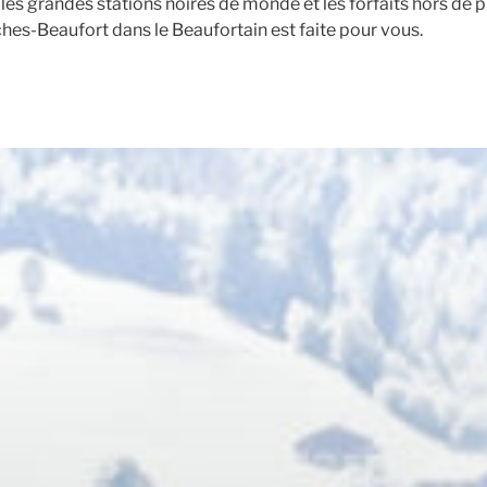
 les grandes stations noires de monde et les forfaits hors de pr
ches-Beaufort dans le Beaufortain est faite pour vous.